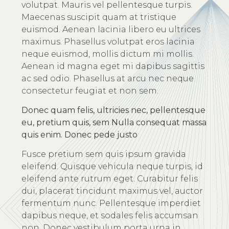
volutpat. Mauris vel pellentesque turpis.
Maecenas suscipit quam at tristique
euismod. Aenean lacinia libero eu ultrices
maximus. Phasellus volutpat eros lacinia
neque euismod, mollis dictum mi mollis.
Aenean id magna eget mi dapibus sagittis
ac sed odio. Phasellus at arcu nec neque
consectetur feugiat et non sem.
Donec quam felis, ultricies nec, pellentesque
eu, pretium quis, sem Nulla consequat massa
quis enim. Donec pede justo
Fusce pretium sem quis ipsum gravida
eleifend. Quisque vehicula neque turpis, id
eleifend ante rutrum eget. Curabitur felis
dui, placerat tincidunt maximus vel, auctor
fermentum nunc. Pellentesque imperdiet
dapibus neque, et sodales felis accumsan
non. Donec vestibulum porta urna in